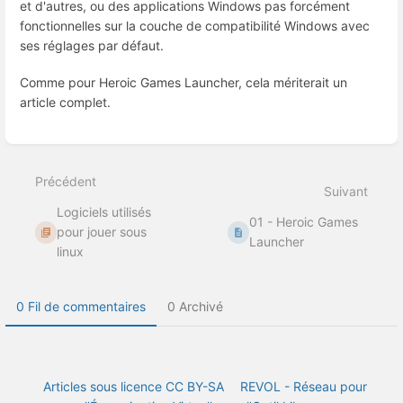
et d'autres, ou des applications Windows pas forcément
fonctionnelles sur la couche de compatibilité Windows avec
ses réglages par défaut.
Comme pour Heroic Games Launcher, cela mériterait un
article complet.
Entrer
en
mode
Précédent
de
Suivant
sélection
Logiciels utilisés
de
01 - Heroic Games
section
pour jouer sous
Launcher
linux
0 Fil de commentaires
0 Archivé
Articles sous licence CC BY-SA
REVOL - Réseau pour