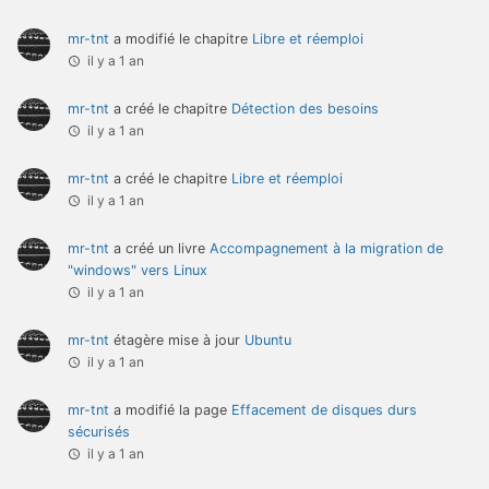
mr-tnt
a modifié le chapitre
Libre et réemploi
il y a 1 an
mr-tnt
a créé le chapitre
Détection des besoins
il y a 1 an
mr-tnt
a créé le chapitre
Libre et réemploi
il y a 1 an
mr-tnt
a créé un livre
Accompagnement à la migration de
"windows" vers Linux
il y a 1 an
mr-tnt
étagère mise à jour
Ubuntu
il y a 1 an
mr-tnt
a modifié la page
Effacement de disques durs
sécurisés
il y a 1 an