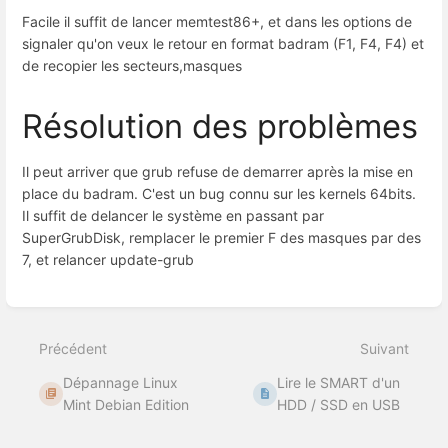
Facile il suffit de lancer memtest86+, et dans les options de
signaler qu'on veux le retour en format badram (F1, F4, F4) et
de recopier les secteurs,masques
Résolution des problèmes
Il peut arriver que grub refuse de demarrer après la mise en
place du badram. C'est un bug connu sur les kernels 64bits.
Il suffit de delancer le système en passant par
SuperGrubDisk, remplacer le premier F des masques par des
7, et relancer update-grub
Entrer
en
mode
Précédent
Suivant
de
sélection
Dépannage Linux
Lire le SMART d'un
de
section
Mint Debian Edition
HDD / SSD en USB